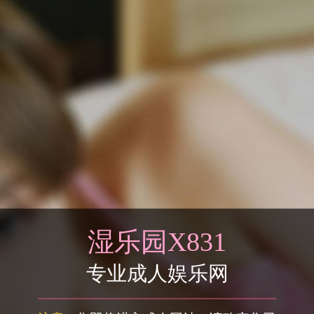
湿乐园X831
专业成人娱乐网