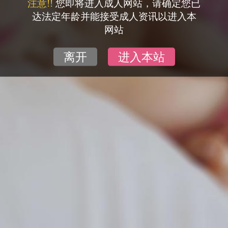
注意!!
您即将进入成人网站，请确定您已
达法定年龄并能接受成人资讯以进入本
网站
离开
进入本站