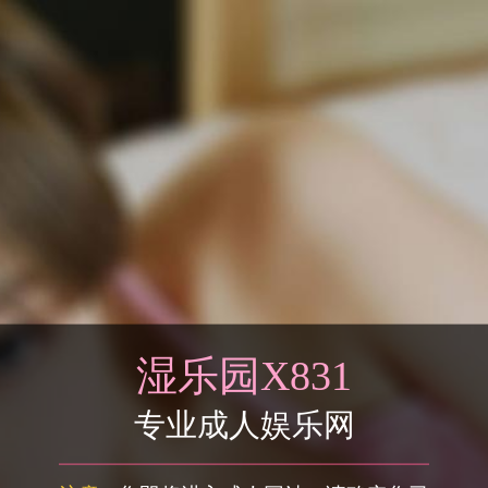
湿乐园X831
专业成人娱乐网