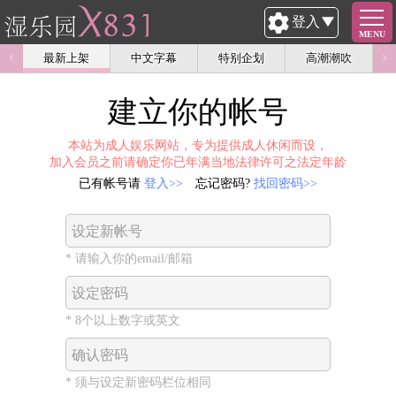
登入
MENU
最新上架
中文字幕
特别企划
高潮潮吹
建立你的帐号
本站为成人娱乐网站，专为提供成人休闲而设，
加入会员之前请确定你已年满当地法律许可之法定年龄
已有帐号请
登入>>
忘记密码?
找回密码>>
设定新帐号
* 请输入你的email/邮箱
设定密码
* 8个以上数字或英文
确认密码
* 须与设定新密码栏位相同